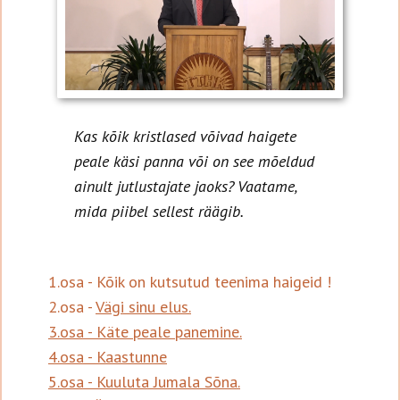
Kas kõik kristlased võivad haigete
peale käsi panna või on see mõeldud
ainult jutlustajate jaoks? Vaatame,
mida piibel sellest räägib.
1.osa - Kõik on kutsutud teenima haigeid !
2.osa -
Vägi sinu elus.
3.osa - Käte peale panemine.
4.osa - Kaastunne
5.osa - Kuuluta Jumala Sõna.