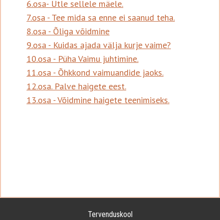
6.osa- Ütle sellele mäele.
7.osa - Tee mida sa enne ei saanud teha.
8.osa - Õliga võidmine
9.osa - Kuidas ajada välja kurje vaime?
10.osa - Püha Vaimu juhtimine.
11.osa - Õhkkond vaimuandide jaoks.
12.osa. Palve haigete eest.
13.osa - Võidmine haigete teenimiseks.
Tervenduskool